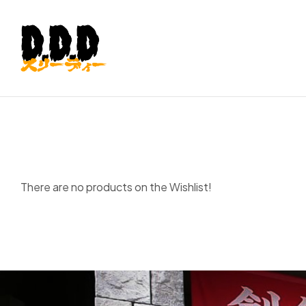
佐
世
保
ラ
There are no products on the Wishlist!
ー
メ
ン