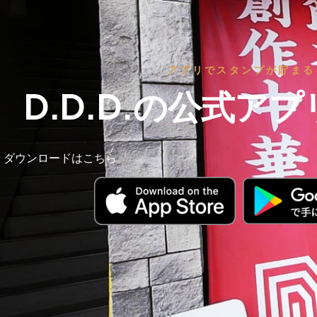
ズ
バ
アプリでスタンプが貯まる
ー
D.D.D.の公式ア
｜
D.D.D.
ダウンロードはこちら
（ス
リ
ー
デ