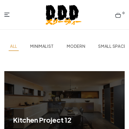
0
佐
世
ALL
MINIMALIST
MODERN
SMALL SPACE
保
ラ
ー
メ
ン
Kitchen Project 12
ズ