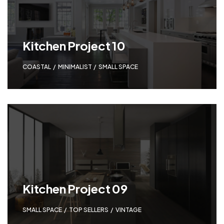
ー）
Kitchen Project 10
COASTAL
,
MINIMALIST
,
SMALL SPACE
Kitchen Project 09
SMALL SPACE
,
TOP SELLERS
,
VINTAGE