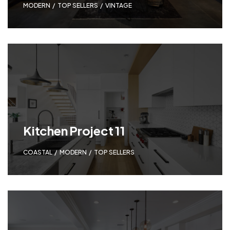
MODERN
,
TOP SELLERS
,
VINTAGE
バ
ー
｜
D.D.D.
（ス
Kitchen Project 11
リ
COASTAL
,
MODERN
,
TOP SELLERS
ー
デ
ィ