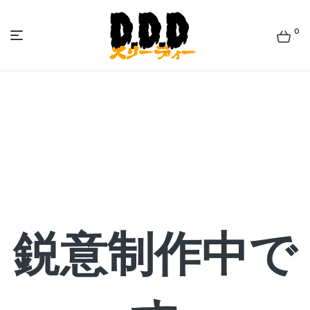
0
佐
世
保
ラ
ー
鋭意制作中で
メ
ン
ズ