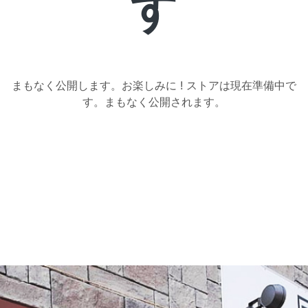
す
バ
ー
まもなく公開します。お楽しみに ! ストアは現在準備中で
｜
す。まもなく公開されます。
D.D.D.
（ス
リ
ー
デ
ィ