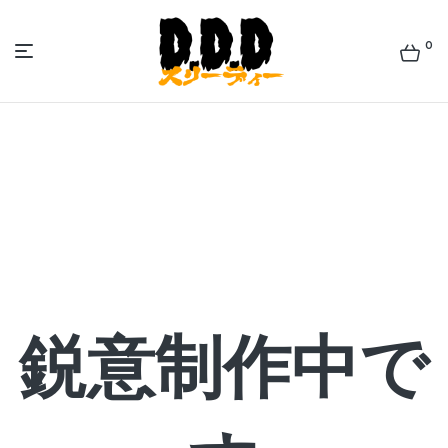
0
佐
世
保
ラ
ー
鋭意制作中で
メ
ン
ズ