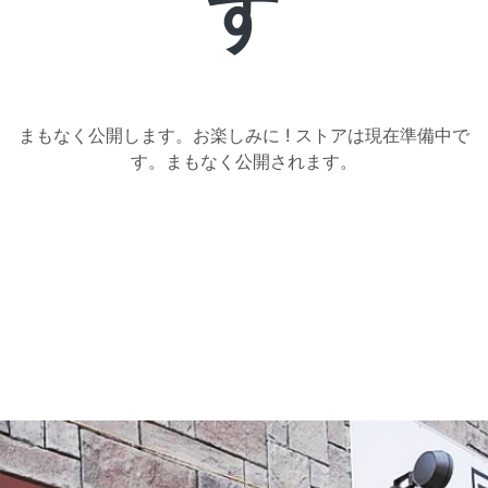
す
バ
ー
まもなく公開します。お楽しみに ! ストアは現在準備中で
｜
す。まもなく公開されます。
D.D.D.
（ス
リ
ー
デ
ィ